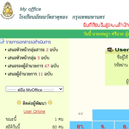
ยินดีต้อนรับสู่ระบบสำนักง
วันนี้ นายเจษฎา ศรีนวล ผ
รายการเอกสารรอดำเนินการ
เสนอหัวหน้ากลุ่มสาระ
2
ฉบับ
ชื่อผู้ใช้
เสนอหัวหน้ากลุ่ม
3
ฉบับ
รหัสผ่าน 
เสนอรองผู้อำนวยการ
67
ฉบับ
เสนอผู้อำนวยการ
11
ฉบับ
ผ
ติดต่อผู้พัฒนา
User Online
<<
ขณะนี้
1 คน
อา.
จ.
อ.
สถิติวันนี้
80 คน